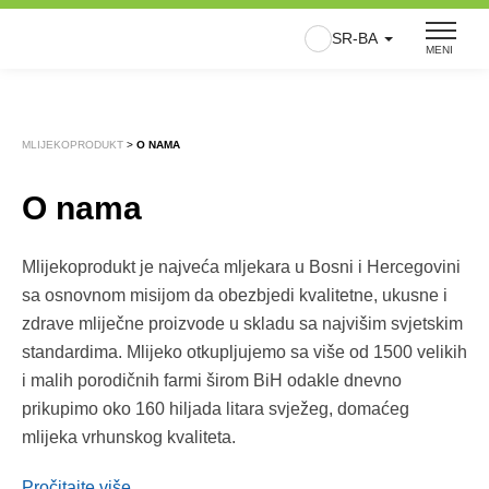
Skip
SR-BA
to
MENI
content
MLIJEKOPRODUKT
>
O NAMA
O nama
Mlijekoprodukt je najveća mljekara u Bosni i Hercegovini
sa osnovnom misijom da obezbjedi kvalitetne, ukusne i
zdrave mliječne proizvode u skladu sa najvišim svjetskim
standardima. Mlijeko otkupljujemo sa više od 1500 velikih
i malih porodičnih farmi širom BiH odakle dnevno
prikupimo oko 160 hiljada litara svježeg, domaćeg
mlijeka vrhunskog kvaliteta.
Pročitajte više