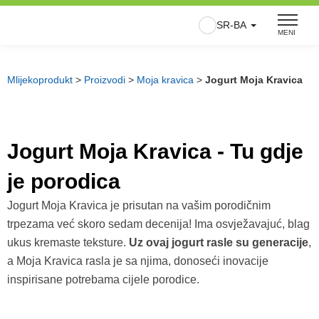
Skip
SR-BA
to
MENI
content
Mlijekoprodukt
>
Proizvodi
>
Moja kravica
>
Jogurt Moja Kravica
Jogurt Moja Kravica - Tu gdje
je porodica
Jogurt Moja Kravica je prisutan na vašim porodičnim
trpezama već skoro sedam decenija! Ima osvježavajuć, blag
ukus kremaste teksture.
Uz ovaj jogurt rasle su generacije
,
a Moja Kravica rasla je sa njima, donoseći inovacije
inspirisane potrebama cijele porodice.