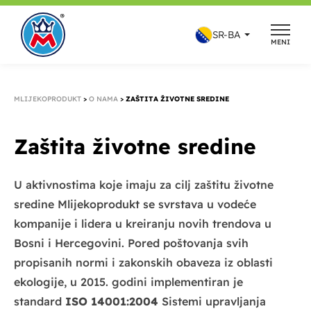
Skip
to
SR-BA
MENI
content
MLIJEKOPRODUKT
>
O NAMA
>
ZAŠTITA ŽIVOTNE SREDINE
Zaštita životne sredine​
U aktivnostima koje imaju za cilj zaštitu životne
sredine Mlijekoprodukt se svrstava u vodeće
kompanije i lidera u kreiranju novih trendova u
Bosni i Hercegovini. Pored poštovanja svih
propisanih normi i zakonskih obaveza iz oblasti
ekologije, u 2015. godini implementiran je
standard
ISO 14001:2004
Sistemi upravljanja