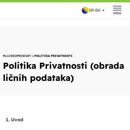
Skip
SR-BA
to
MENI
content
MLIJEKOPRODUKT
>
POLITIKA PRIVATNOSTI
Politika Privatnosti (obrada
ličnih podataka)
1. Uvod