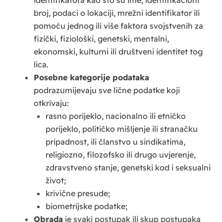
identifikatora kao što su ime, identifikacioni
broj, podaci o lokaciji, mrežni identifikator ili
pomoću jednog ili više faktora svojstvenih za
fizički, fiziološki, genetski, mentalni,
ekonomski, kulturni ili društveni identitet tog
lica.
Posebne kategorije podataka
podrazumijevaju sve lične podatke koji
otkrivaju:
rasno porijeklo, nacionalno ili etničko
porijeklo, političko mišljenje ili stranačku
pripadnost, ili članstvo u sindikatima,
religiozno, filozofsko ili drugo uvjerenje,
zdravstveno stanje, genetski kod i seksualni
život;
krivične presude;
biometrijske podatke;
Obrada
je svaki postupak ili skup postupaka