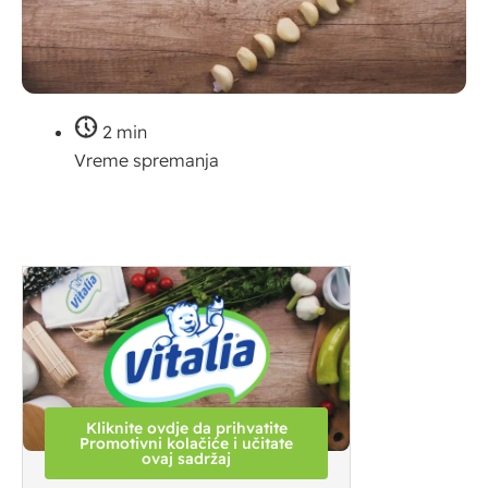
2 min
Vreme spremanja
Kliknite ovdje da prihvatite
Promotivni kolačiće i učitate
ovaj sadržaj